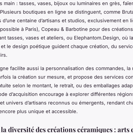
es main : tasses, vases, bijoux ou luminaires en grès, faï
 Plusieurs boutiques en ligne se distinguent, comme Bruta
 d’une centaine d’artisans et studios, exclusivement en l
t possible à Paris), Copeau & Barbotine pour des créations
ant tasses, vases et ateliers, ou Elephantom.Design, où l
é et le design poétique guident chaque création, du servic
rs.
ligne facilite aussi la personnalisation des commandes, la
arfois la création sur mesure, et propose des services c
atuite selon le montant, le retrait, ou des emballages ada
mode d’acquisition encourage à explorer différentes région
et univers d’artisans reconnus ou émergents, rendant c
 encore plus unique et accessible.
la diversité des créations céramiques : arts 