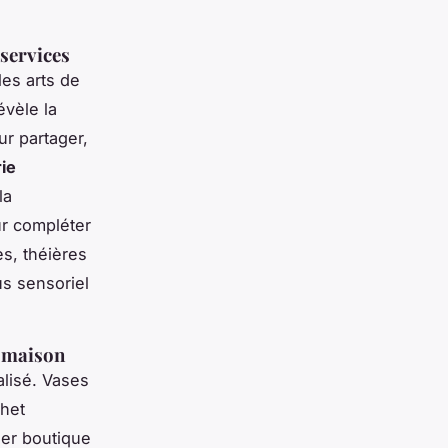
 services
es arts de
évèle la
ur partager,
ie
la
ur compléter
s, théières
us sensoriel
a maison
alisé. Vases
chet
ier boutique