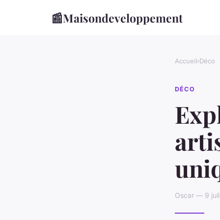
📰
Maisondeveloppement
Accueil
›
Déco
DÉCO
Exp
arti
uni
Oscar — 9 jui