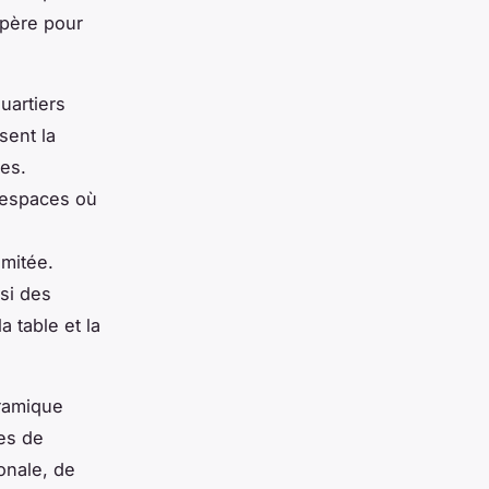
epère pour
uartiers
sent la
es.
s espaces où
u
imitée.
ssi des
 table et la
éramique
mes de
onale, de