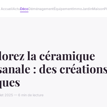
Accueil
Actu
Déco
Déménagement
Équipement
Immo
Jardin
Maison
P
lorez la céramique
sanale : des création
ques
llet 2025 — 6 min de lecture