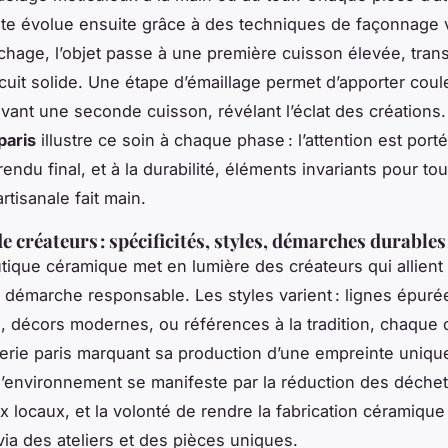
lte évolue ensuite grâce à des techniques de façonnage 
chage, l’objet passe à une première cuisson élevée, tran
scuit solide. Une étape d’émaillage permet d’apporter coul
avant une seconde cuisson, révélant l’éclat des créations. 
paris
illustre ce soin à chaque phase : l’attention est porté
rendu final, et à la durabilité, éléments invariants pour to
rtisanale fait main.
e créateurs : spécificités, styles, démarches durables
outique céramique met en lumière des créateurs qui allien
et démarche responsable. Les styles varient : lignes épuré
e, décors modernes, ou références à la tradition, chaque 
oterie paris marquant sa production d’une empreinte uniqu
l’environnement se manifeste par la réduction des déchet
x locaux, et la volonté de rendre la fabrication céramique 
via des ateliers et des pièces uniques.