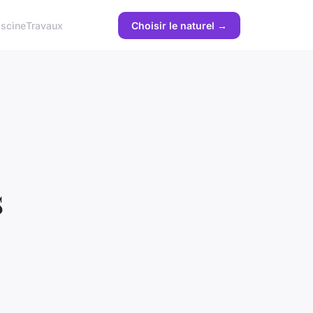
iscine
Travaux
Choisir le naturel →
s