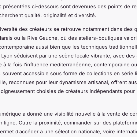
s présentées ci-dessous sont devenues des points de r
herchent qualité, originalité et diversité.
 diversité des créateurs se retrouve notamment dans des q
rais ou la Rive Gauche, où des ateliers-boutiques valori
ontemporaine aussi bien que les techniques traditionnell
t Lyon séduisent par une scène locale vibrante, avec de
ve à la fois l’influence méditerranéenne, contemporaine o
, souvent accessible sous forme de collections en série l
ille, reconnues pour leur dynamisme artisanal, offrent au
soigneusement choisies de créateurs indépendants pour la
umérique a donné une visibilité nouvelle à la vente de c
en ligne. Outre la proximité, commander sur des platefor
ermet d’accéder à une sélection nationale, voire internati