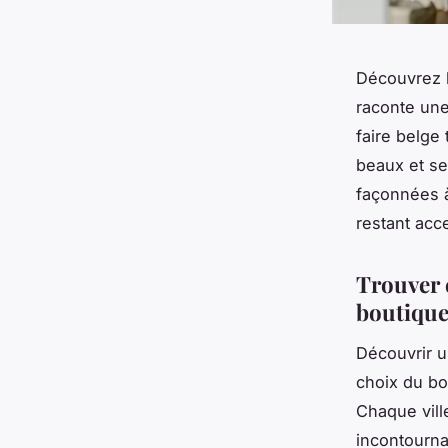
Découvrez l
raconte une
faire belge 
beaux et se
façonnées à
restant acc
Trouver 
boutique
Découvrir u
choix du bon
Chaque vill
incontournab