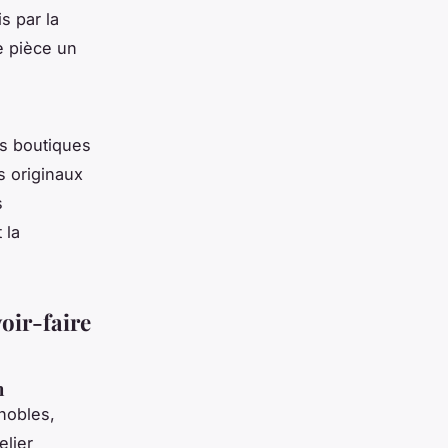
s par la
e pièce un
rs boutiques
s originaux
s
 la
voir-faire
n
 nobles,
elier