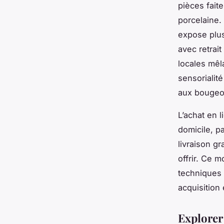
pièces fait
porcelaine.
expose plus
avec retrai
locales mêl
sensorialit
aux bougeoi
L’achat en 
domicile, p
livraison gr
offrir. Ce 
techniques 
acquisition
Explorer 