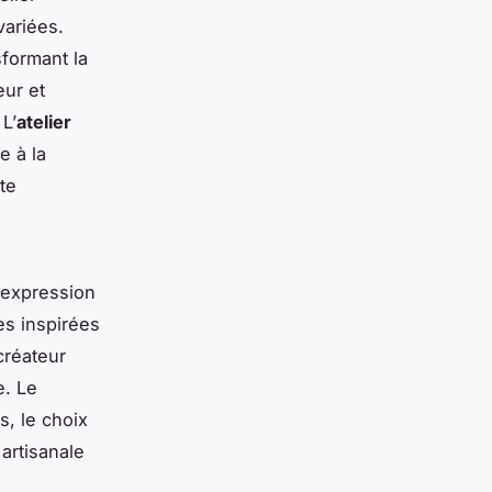
variées.
sformant la
eur et
L’
atelier
e à la
ute
t expression
es inspirées
créateur
e. Le
s, le choix
artisanale