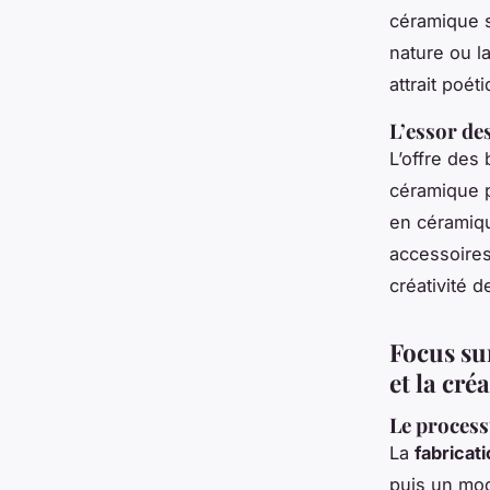
céramique s
nature ou l
attrait poét
L’essor de
L’offre des
céramique p
en céramiqu
accessoires,
créativité d
Focus sur
et la cré
Le process
La
fabricat
puis un mod