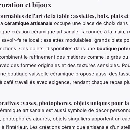
coration et bijoux
urnables de l’art de la table : assiettes, bols, plats et
la
céramique artisanale
occupe une place de choix dans l
haque création céramique artisanale, façonnée à la main, r
savoir-faire local : assiettes modulables, grands plats po
onctions. Ces objets, disponibles dans une
boutique poter
 combinent le raffinement des matières comme le grès ou 
avec des formes originales et des textures sensibles. Po
une boutique vaisselle céramique propose aussi des tasse
 à café travaillés avec exigence, rendant chaque repas pl
.
oratives : vases, photophores, objets uniques pour l
céramique artisanale est aussi symbole de décor personn
, photophores ajourés, objets singuliers apportent un ca
à l’intérieur. Les créations céramique artisanale d’un atel