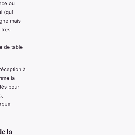
ence ou
l (qui
igne mais
 très
a
e de table
 réception à
omme la
ptés pour
s,
haque
de la