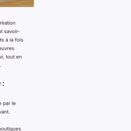
réation
t savoir-
s à la fois
 œuvres
r, tout en
.
 :
 par le
vant.
 boutiques