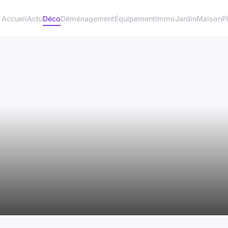
Accueil
Actu
Déco
Déménagement
Équipement
Immo
Jardin
Maison
P