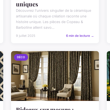
uniques
Découvrez l'univers singulier de la céramique
artisanale où chaque création raconte une
histoire unique. Les pièces de Copeau &
Barbotine allient savo...
9 juillet 2025
6 min de lecture →
DÉCO
Rideaux sur mesure :