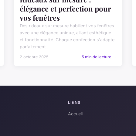
élégance et perfection pour
vos fenêtres
Des rideaux sur mesure habillent vos fenêtres
avec une élégance unique, alliant esthétique
et fonctionnalité. Chaque confection s'adapte
parfaitement ...
2 octobre 2025
5 min de lecture →
LIENS
Accueil