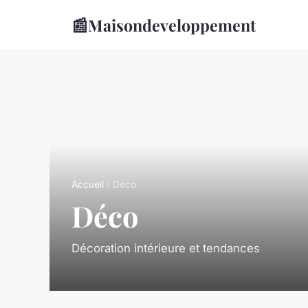
📰
Maisondeveloppement
Accueil
› Déco
Déco
Décoration intérieure et tendances