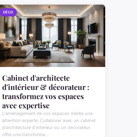
DÉCO
Cabinet d'architecte
d'intérieur & décorateur :
transformez vos espaces
avec expertise
L'aménagement de vos espaces mérite une
attention experte. Collaborer avec un cabinet
d'architecture d'intérieur ou un décorateur
offre une transforma...