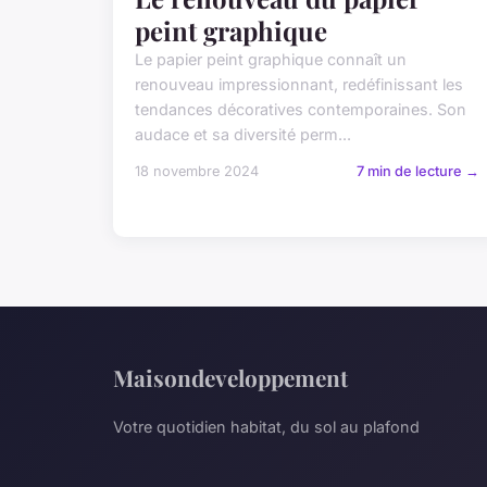
peint graphique
Le papier peint graphique connaît un
renouveau impressionnant, redéfinissant les
tendances décoratives contemporaines. Son
audace et sa diversité perm...
18 novembre 2024
7 min de lecture →
Maisondeveloppement
Votre quotidien habitat, du sol au plafond