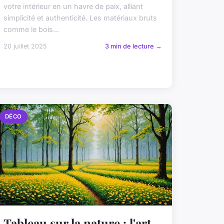
votre intérieur en un havre de paix, alliant
simplicité et authenticité. Les matériaux bruts
comme le bois...
20 juillet 2025
3 min de lecture →
DÉCO
Tableau sur la nature : l'art