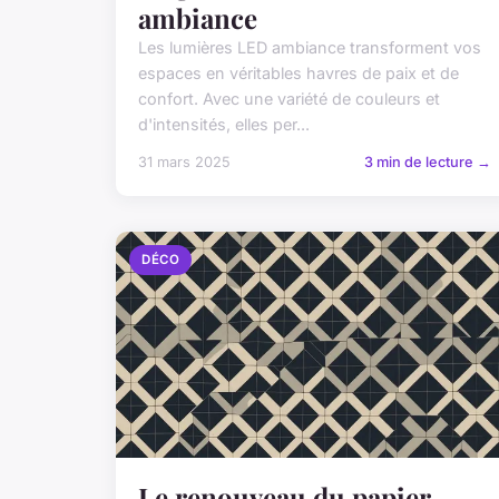
ambiance
Les lumières LED ambiance transforment vos
espaces en véritables havres de paix et de
confort. Avec une variété de couleurs et
d'intensités, elles per...
31 mars 2025
3 min de lecture →
DÉCO
Le renouveau du papier