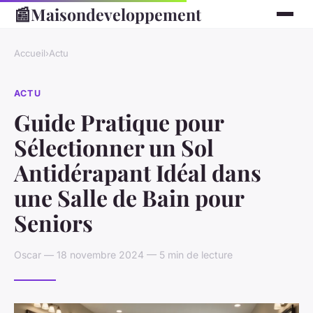
📰
Maisondeveloppement
Accueil
›
Actu
ACTU
Guide Pratique pour
Sélectionner un Sol
Antidérapant Idéal dans
une Salle de Bain pour
Seniors
Oscar — 18 novembre 2024 — 5 min de lecture