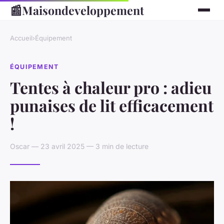
📰
Maisondeveloppement
Accueil
›
Équipement
ÉQUIPEMENT
Tentes à chaleur pro : adieu
punaises de lit efficacement
!
Oscar — 23 avril 2025 — 3 min de lecture