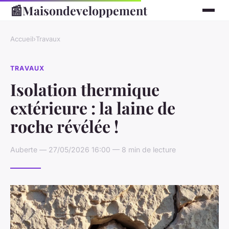
📰
Maisondeveloppement
Accueil
›
Travaux
TRAVAUX
Isolation thermique
extérieure : la laine de
roche révélée !
Auberte — 27/05/2026 16:00 — 8 min de lecture